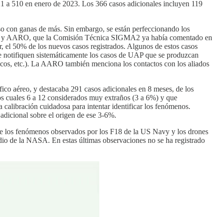
21 a 510 en enero de 2023. Los 366 casos adicionales incluyen 119
eso con ganas de más. Sin embargo, se están perfeccionando los
 NASA y AARO, que la Comisión Técnica SIGMA2 ya había comentado en
r, el 50% de los nuevos casos registrados. Algunos de estos casos
se notifiquen sistemáticamente los casos de UAP que se produzcan
ticos, etc.). La AARO también menciona los contactos con los aliados
ico aéreo, y destacaba 291 casos adicionales en 8 meses, de los
 los cuales 6 a 12 considerados muy extraños (3 a 6%) y que
alibración cuidadosa para intentar identificar los fenómenos.
 adicional sobre el origen de ese 3-6%.
l de los fenómenos observados por los F18 de la US Navy y los drones
udio de la NASA. En estas últimas observaciones no se ha registrado