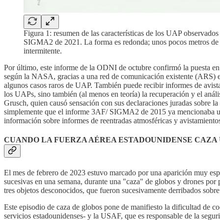
Figura 1: resumen de las características de los UAP observad
SIGMA2 de 2021. La forma es redonda; unos pocos metros de long
intermitente.
Por último, este informe de la ODNI de octubre confirmó la puesta en 
según la NASA, gracias a una red de comunicación existente (ARS) en 
algunos casos raros de UAP. También puede recibir informes de avist
los UAPs, sino también (al menos en teoría) la recuperación y el anál
Grusch, quien causó sensación con sus declaraciones juradas sobre l
simplemente que el informe 3AF/ SIGMA2 de 2015 ya mencionaba un pr
información sobre informes de reentradas atmosféricas y avistamien
CUANDO LA FUERZA AÉREA ESTADOUNIDENSE CAZA
El mes de febrero de 2023 estuvo marcado por una aparición muy espec
sucesivas en una semana, durante una "caza" de globos y drones por pa
tres objetos desconocidos, que fueron sucesivamente derribados sobre 
Este episodio de caza de globos pone de manifiesto la dificultad de co
servicios estadounidenses- y la USAF, que es responsable de la segur