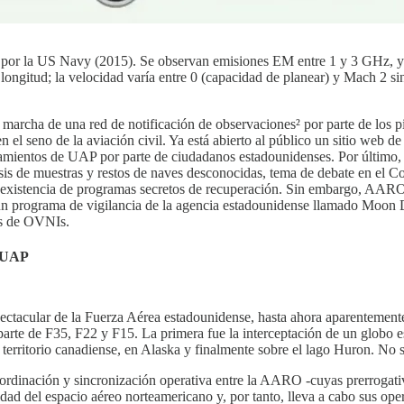
os por la US Navy (2015). Se observan emisiones EM entre 1 y 3 GHz, 
itud; la velocidad varía entre 0 (capacidad de planear) y Mach 2 sin p
marcha de una red de notificación de observaciones² por parte de los pil
el seno de la aviación civil. Ya está abierto al público un sitio web
amientos de UAP por parte de ciudadanos estadounidenses. Por último, 
isis de muestras y restos de naves desconocidas, tema de debate en el C
a existencia de programas secretos de recuperación. Sin embargo, AAR
ograma de vigilancia de la agencia estadounidense llamado Moon Dust
tos de OVNIs.
 UAP
tacular de la Fuerza Aérea estadounidense, hasta ahora aparentemente 
rte de F35, F22 y F15. La primera fue la interceptación de un globo es
territorio canadiense, en Alaska y finalmente sobre el lago Huron. No s
ordinación y sincronización operativa entre la AARO -cuyas prerrogativas
idad del espacio aéreo norteamericano y, por tanto, lleva a cabo sus o