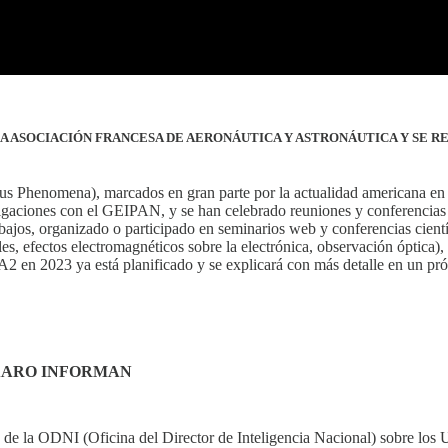
LA ASOCIACIÓN FRANCESA DE AERONÁUTICA Y ASTRONÁUTICA Y SE 
s Phenomena), marcados en gran parte por la actualidad americana en 
estigaciones con el GEIPAN, y se han celebrado reuniones y conferenci
os, organizado o participado en seminarios web y conferencias científi
ales, efectos electromagnéticos sobre la electrónica, observación óptic
A2 en 2023 ya está planificado y se explicará con más detalle en un pr
 AARO INFORMAN
e la ODNI (Oficina del Director de Inteligencia Nacional) sobre los 