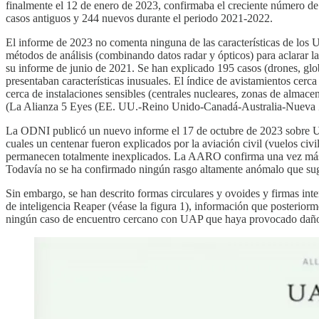
finalmente el 12 de enero de 2023, confirmaba el creciente número d
casos antiguos y 244 nuevos durante el periodo 2021-2022.
El informe de 2023 no comenta ninguna de las características de los 
métodos de análisis (combinando datos radar y ópticos) para aclara
su informe de junio de 2021. Se han explicado 195 casos (drones, glob
presentaban características inusuales. El índice de avistamientos ce
cerca de instalaciones sensibles (centrales nucleares, zonas de almac
(La Alianza 5 Eyes (EE. UU.-Reino Unido-Canadá-Australia-Nueva
La ODNI publicó un nuevo informe el 17 de octubre de 2023 sobre UAP,
cuales un centenar fueron explicados por la aviación civil (vuelos ci
permanecen totalmente inexplicados. La AARO confirma una vez más que
Todavía no se ha confirmado ningún rasgo altamente anómalo que sugi
Sin embargo, se han descrito formas circulares y ovoides y firmas int
de inteligencia Reaper (véase la figura 1), información que posterior
ningún caso de encuentro cercano con UAP que haya provocado daños