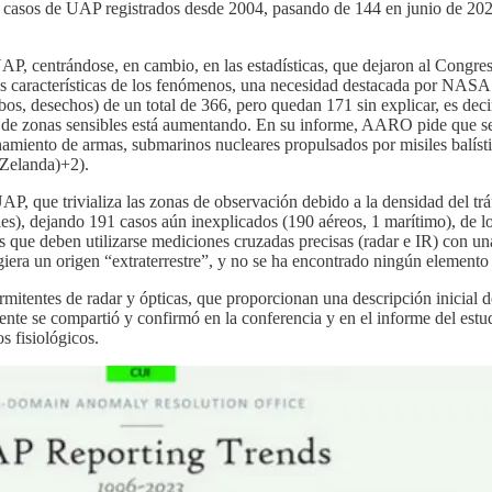
e casos de UAP registrados desde 2004, pasando de 144 en junio de 20
UAP, centrándose, en cambio, en las estadísticas, que dejaron al Congr
r las características de los fenómenos, una necesidad destacada por
os, desechos) de un total de 366, pero quedan 171 sin explicar, es deci
rca de zonas sensibles está aumentando. En su informe, AARO pide que 
enamiento de armas, submarinos nucleares propulsados por misiles balís
 Zelanda)+2).
 que trivializa las zonas de observación debido a la densidad del tráf
viles), dejando 191 casos aún inexplicados (190 aéreos, 1 marítimo), de
 deben utilizarse mediciones cruzadas precisas (radar e IR) con una c
era un origen “extraterrestre”, y no se ha encontrado ningún elemento
ermitentes de radar y ópticas, que proporcionan una descripción inicia
mente se compartió y confirmó en la conferencia y en el informe del est
 fisiológicos.