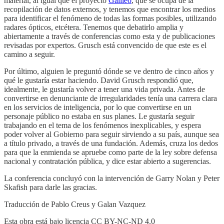
material, al igual que el proyecto
Galileo
, que se ocupa de la
recopilación de datos externos, y tenemos que encontrar los medios
para identificar el fenómeno de todas las formas posibles, utilizando
radares ópticos, etcétera. Tenemos que debatirlo amplia y
abiertamente a través de conferencias como esta y de publicaciones
revisadas por expertos. Grusch está convencido de que este es el
camino a seguir.
Por último, alguien le preguntó dónde se ve dentro de cinco años y
qué le gustaría estar haciendo. David Grusch respondió que,
idealmente, le gustaría volver a tener una vida privada. Antes de
convertirse en denunciante de irregularidades tenía una carrera clara
en los servicios de inteligencia, por lo que convertirse en un
personaje público no estaba en sus planes. Le gustaría seguir
trabajando en el tema de los fenómenos inexplicables, y espera
poder volver al Gobierno para seguir sirviendo a su país, aunque sea
a título privado, a través de una fundación. Además, cruza los dedos
para que la enmienda se apruebe como parte de la ley sobre defensa
nacional y contratación pública, y dice estar abierto a sugerencias.
La conferencia concluyó con la intervención de Garry Nolan y Peter
Skafish para darle las gracias.
Traducción de Pablo Creus y Galan Vazquez
Esta obra está bajo licencia CC BY-NC-ND 4.0