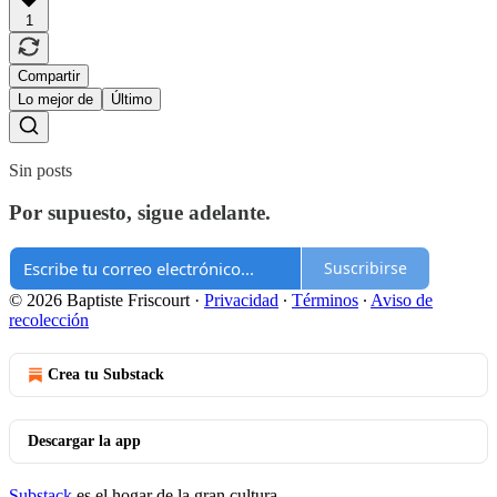
1
Compartir
Lo mejor de
Último
Sin posts
Por supuesto, sigue adelante.
Suscribirse
© 2026 Baptiste Friscourt
·
Privacidad
∙
Términos
∙
Aviso de
recolección
Crea tu Substack
Descargar la app
Substack
es el hogar de la gran cultura