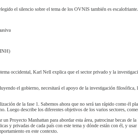
elegido el silencio sobre el tema de los OVNIS también es escalofriante. 
masiva
(INH)
istema occidental, Karl Nell explica que el sector privado y la investig
ndo el gobierno, necesitará el apoyo de la investigación filosófica, la i
ización de la fase 1. Sabemos ahora que no será tan rápido como él pl
eno. Luego describe los diferentes objetivos de los varios sectores, com
rear un Proyecto Manhattan para abordar esta área, patrocinar becas de 
blicas y privadas de cada país con este tema y dónde están con él, y us
portamiento en este contexto.