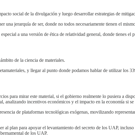
cto social de la divulgación y luego desarrollar estrategias de mitigac
ner una jerarquía de ser, donde no todos necesariamente tienen el mismo
d especial a una versión de ética de relatividad general, donde tienes e
ámbito de la ciencia de materiales.
tamateriales, y llegar al punto donde podamos hablar de utilizar los 339
ios para mirar este material, si el gobierno realmente lo pusiera a disp
ial, analizando incentivos económicos y el impacto en la economía si se 
resencia de plataformas tecnológicas exógenas, movilizando representan
 al plan para apoyar el levantamiento del secreto de los UAP, incluso 
gubernamental de los UAP.