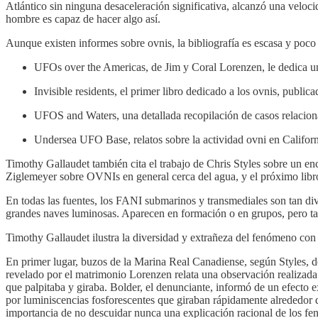
Atlántico sin ninguna desaceleración significativa, alcanzó una veloc
hombre es capaz de hacer algo así.
Aunque existen informes sobre ovnis, la bibliografía es escasa y poco
UFOs over the Americas, de Jim y Coral Lorenzen, le dedica un
Invisible residents, el primer libro dedicado a los ovnis, publi
UFOS and Waters, una detallada recopilación de casos relaciona
Undersea UFO Base, relatos sobre la actividad ovni en Californ
Timothy Gallaudet también cita el trabajo de Chris Styles sobre un 
Ziglemeyer sobre OVNIs en general cerca del agua, y el próximo libr
En todas las fuentes, los FANI submarinos y transmediales son tan di
grandes naves luminosas. Aparecen en formación o en grupos, pero tambi
Timothy Gallaudet ilustra la diversidad y extrañeza del fenómeno co
En primer lugar, buzos de la Marina Real Canadiense, según Styles, de
revelado por el matrimonio Lorenzen relata una observación realizada
que palpitaba y giraba. Bolder, el denunciante, informó de un efecto
por luminiscencias fosforescentes que giraban rápidamente alrededor 
importancia de no descuidar nunca una explicación racional de los f