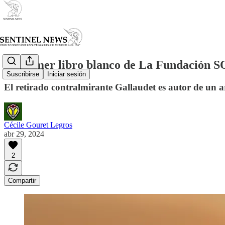
El primer libro blanco de La Fundación SO
Suscribirse
Iniciar sesión
El retirado contralmirante Gallaudet es autor de un 
Cécile Gouret Legros
abr 29, 2024
2
Compartir