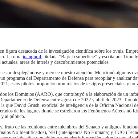
en figura destacada de la investigación científica sobre los ovnis. Empr
rno. La obra
inaugural
, titulada "Bajo la superficie" y escrita por Timot
ctuales, áreas de interés y descubrimientos potenciales.
e estar desplegándose y merece nuestra atención. Mencionó algunos e
 un programa del Departamento de Defensa para recopilar y analizar da
021, estos pilotos proporcionaron relatos de testigos presenciales y un
os los Dominios (AARO), que contribuyó a la elaboración de un inform
 Departamento de Defensa entre agosto de 2022 y abril de 2023. Tambi
la que David Grush, exoficial de inteligencia de la Oficina Nacional d
erados de los lugares donde se estrellaron los Fenómenos Aéreos no Ide
 y al público.
, fruto de las reuniones entre miembros del Senado y antiguos funciona
malos No Identificados), NHI (Inteligencia No Humana) y TUO (Tecnol
rar una iniciativa que obligue a revelar información sobre lo que el 