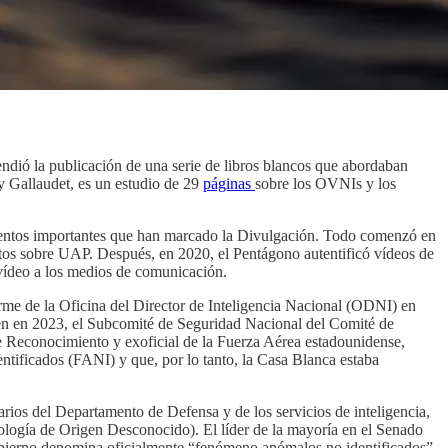
endió la publicación de una serie de libros blancos que abordaban
hy Gallaudet, es un estudio de 29
páginas
sobre los OVNIs y los
ventos importantes que han marcado la Divulgación. Todo comenzó en
tos sobre UAP. Después, en 2020, el Pentágono autentificó vídeos de
 vídeo a los medios de comunicación.
e de la Oficina del Director de Inteligencia Nacional (ODNI) en
én en 2023, el Subcomité de Seguridad Nacional del Comité de
e Reconocimiento y exoficial de la Fuerza Aérea estadounidense,
ntificados (FANI) y que, por lo tanto, la Casa Blanca estaba
rios del Departamento de Defensa y de los servicios de inteligencia,
ogía de Origen Desconocido). El líder de la mayoría en el Senado
gobierno denomina oficialmente “fenómeno anómalos no identificados”