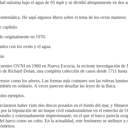
idad máxima bajo el agua de 95 mph y se dividió abruptamente en dos an
 sistemática. He aquí algunos libros sobre el tema de los ovnis marinos:
 capítulo.
cado originalmente en 1970.
dos con los ovnis y el agua.
ia.
encuentro OVNI en 1960 en Nueva Escocia, la reciente investigación de
o de Richard Dolan, una completa colección de casos desde 1711 hasta 
versos como los aéreos. Las formas más comunes son las esferas luminos
én en solitario. A veces parecen desafiar las leyes de la física.
n dos ejemplos.
clararon haber visto dos discos posados en el fondo del mar, y filmaro
 por la tripulación de un buque civil estadounidense en el estrecho d
 extraño y extremadamente impresionante, en el que el barco parecía oc
del barco como un cubo. En la actualidad, este fenómeno se atribuye a 
enómenos.