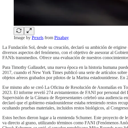
Image by
Pexels
from
Pixabay
La Fundación Sol, desde su creación, declaró su ambición de erigirse 
diversos aspectos del fenómeno, con el objetivo de asesorar al Gobie
FANIs transmedios. Ofrece una evaluación de nuestros conocimientos a
Para Timothy Gallaudet, una nueva época en la historia humana pued
2017, cuando el New York Times publicó una serie de artículos sobre
objetos aéreos grabados por pilotos de la Marina estadounidense. En 2
Ese mismo año se creó La Oficina de Resolución de Anomalías en Tod
2023. El informe reveló 274 avistamientos de FANI por personal del
Supervisión de la Cámara de Representantes celebró una audiencia en 
declaró que el gobierno estadounidense estaba reteniendo restos recup
ocultando pruebas materiales, incluidos restos biológicos, al Congreso
Estos hechos dieron lugar a la enmienda Schumer. Este proyecto de ley
va directo al grano, utilizando términos como FANI (Fenómenos Anó
Chuck Schumer, se unió al senador republicano Mike Rounds para lide