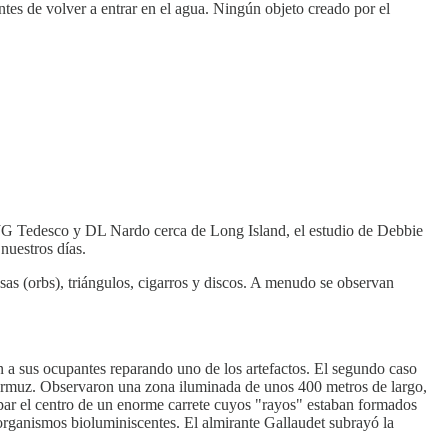
tes de volver a entrar en el agua. Ningún objeto creado por el
 JG Tedesco y DL Nardo cerca de Long Island, el estudio de Debbie
nuestros días.
as (orbs), triángulos, cigarros y discos. A menudo se observan
n a sus ocupantes reparando uno de los artefactos. El segundo caso
e Ormuz. Observaron una zona iluminada de unos 400 metros de largo,
upar el centro de un enorme carrete cuyos "rayos" estaban formados
organismos bioluminiscentes. El almirante Gallaudet subrayó la